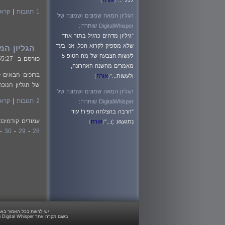
לכל ..."
(
אורח
)
1 תגובות
|
קרא 
הגליון המאה שמונים ושמונה של
DigitalWhisper שוחרר!:
"גיליון מדהים כרגיל בתור אחד
שלא מספיק לקרוא הכל, אני בעד
הגליון המאה שמ
לעשות הצבעה של מה הטופ 5
פורסם ב-
55:27
מאמרים מהשנה האחרונה,
ולעשות..."
(
אורח
)
של הגליון הנוכח
הגליון המאה שמונים ושמונה של
2 תגובות
|
קרא 
DigitalWhisper שוחרר!:
"הרבה בהצלחה ספיר! עוד
עמודים קודמים
נתגעגע :)..."
(
אורח
)
-
30
-
29
-
28
יש לראות בכל האמור באתר Digital Whisper מידע כללי בלבד. כל פעולה שנעשית על פי המידע והפרטים האמורים באתר Digital Whisper הינה על א
בשום מקרה אתר Digital Whisper ו/או בעליו אינם אחראיים בשום צורה ואופן לתוצאות השימוש במידע המובא באתר זה. עשיית שימוש במידע המובא באתר הינה על אחריותו של הגולש בלבד.