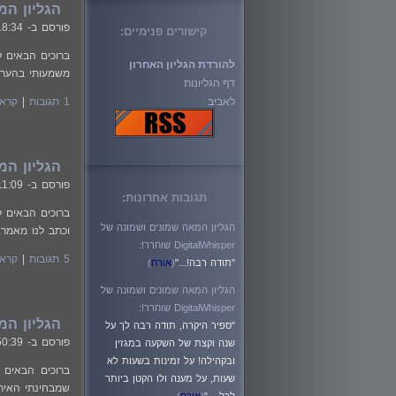
הגליון המאה וש
פורסם ב-
18:34
קישורים פנימיים:
להורדת הגליון האחרון
משמעותי בהערכ
דף הגליונות
לאביב
1 תגובות
|
קרא 
הגליון המאה שמו
פורסם ב-
11:09
תגובות אחרונות:
הגליון המאה שמונים ושמונה של
וכתב לנו מאמר 
DigitalWhisper שוחרר!:
5 תגובות
|
קרא 
"תודה רבה!..."
(
אורח
)
הגליון המאה שמונים ושמונה של
DigitalWhisper שוחרר!:
הגליון המאה שמ
"ספיר היקרה, תודה רבה לך על
פורסם ב-
50:39
שנה וקצת של השקעה במגזין
ובקהילה! על זמינות בשעות לא
שעות, על מענה ולו הקטן ביותר
שמבחינתי האירו