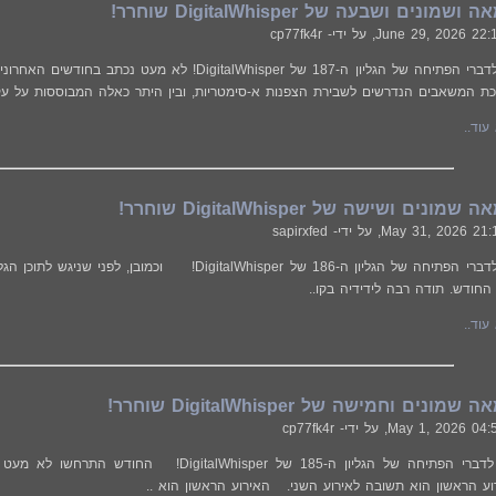
מונים ושבעה של DigitalWhisper שוחרר!
June 29, 2026 22:
, על ידי- cp77fk4r
ת המשאבים הנדרשים לשבירת הצפנות א-סימטריות, ובין היתר כאלה המבוססות על עקו
עוד..
נים ושישה של DigitalWhisper שוחרר!
May 31, 2026 21:
, על ידי- sapirxfed
ברוכים הבאים לדברי הפתיחה של הגליון ה-186 של talWhisper
החודש. תודה רבה לידידיה בקו..
עוד..
ונים וחמישה של DigitalWhisper שוחרר!
May 1, 2026 04:
, על ידי- cp77fk4r
ברוכים הבאים לדברי הפתיחה של הגליון ה-185 של per
ע הראשון הוא תשובה לאירוע השני. האירוע הראשון הוא ..