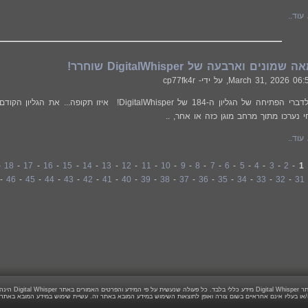
עוד..
ונים וארבעה של DigitalWhisper שוחרר!
March 31, 2026 06:
, על ידי- cp77fk4r
ברוכים הבאים לדברי הפתיחה של הגליון ה-184 של alWhisper
י נערכו מתוך מרחב מוגן כזה או אחר, ..
עוד..
:
1
-
2
-
3
-
4
-
5
-
6
-
7
-
8
-
9
-
10
-
11
-
12
-
13
-
14
-
15
-
16
-
17
-
18
-
-
46
-
45
-
44
-
43
-
42
-
41
-
40
-
39
-
38
-
37
-
36
-
35
-
34
-
33
-
32
-
31
חריות הגולש בלבד.