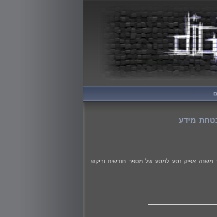
ם
Digita! אמ;לק אני עוזבת! לפני קצת יותר משנה אפיק נסע למסע של מספר חודשים וביקש