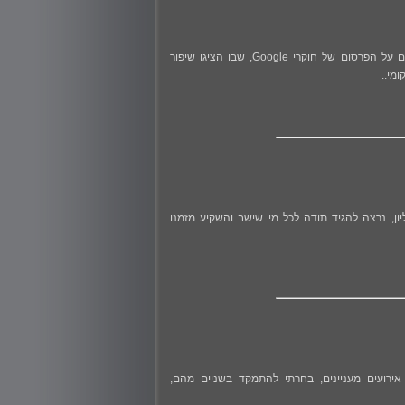
ברוכים הבאים לדברי הפתיחה של הגליון ה-187 של DigitalWhisper! לא מעט נכתב בחודשים האחרונים על הפרסום של חוקרי Google, שבו הציגו שיפור
מי..
Digi! וכמובן, לפני שניגש לתוכן הגליון, נרצה להגיד תודה לכל מי שישב והשקיע מזמנו
DigitalWhis! החודש התרחשו לא מעט אירועים מעניינים, בחרתי להתמקד בשניים מהם,