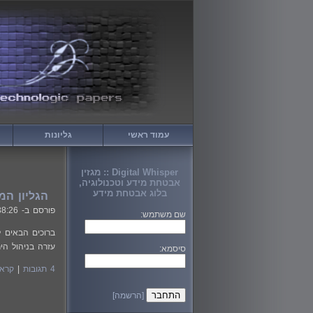
עמוד ראשי
גליונות
Digital Whisper :: מגזין
אבטחת מידע וטכנולוגיה,
בלוג אבטחת מידע
הגליון המאה שמ
פורסם ב-
38:26
שם משתמש:
עזרה בניהול הי
סיסמא:
4 תגובות
|
קרא 
[הרשמה]